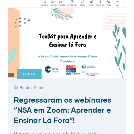
12
DEZ
Beatriz Pinto
Regressaram os webinares
“NSA em Zoom: Aprender e
Ensinar Lá Fora”!
Regressaram, na passada 6ª feira, 5 de