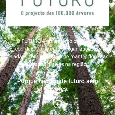
O FUTURO é um esforço planeado e
coordenado de várias organizações e
cidadãos com o objetivo de manter florestas
urbanas nativas na região.
Porque não existe futuro sem
árvores.