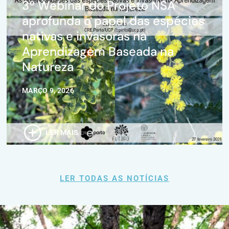
3º Webinar do Projeto NSA
aprofunda o papel das espécies
nativas e invasoras na
Aprendizagem Baseada na
Natureza
MARÇO 9, 2026
LER MAIS
LER TODAS AS NOTÍCIAS