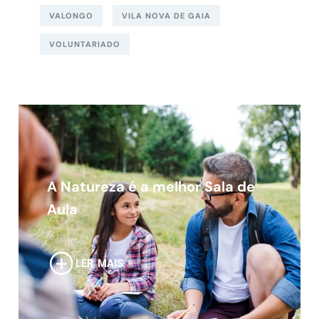
VALONGO
VILA NOVA DE GAIA
VOLUNTARIADO
A Natureza é a melhor Sala de
Aula
LER MAIS