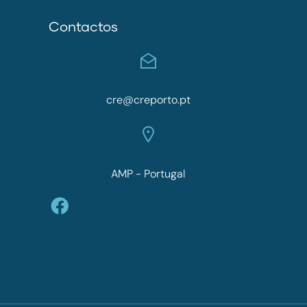
Contactos
cre@creporto.pt
AMP - Portugal