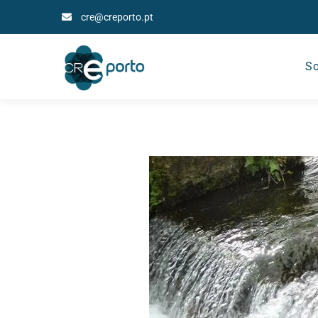
cre@creporto.pt
So