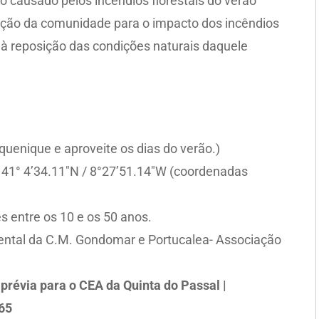
o causado pelos incêndios florestais do verão
zação da comunidade para o impacto dos incêndios
r à reposição das condições naturais daquele
quenique e aproveite os dias do verão.)
 | 41° 4’34.11″N / 8°27’51.14″W (coordenadas
s entre os 10 e os 50 anos.
ntal da C.M. Gondomar e Portucalea- Associação
 prévia para o CEA da Quinta do Passal |
65