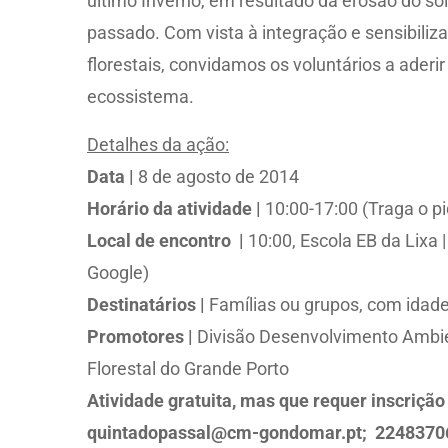
último Inverno, em resultado da erosão do sol
passado. Com vista à integração e sensibili
florestais, convidamos os voluntários a aderi
ecossistema.
Detalhes da ação:
Data |
8 de agosto de 2014
Horário da atividade |
10:00-17:00 (Traga o pi
Local de encontro |
10:00, Escola EB da Lixa
Google)
Destinatários |
Famílias ou grupos, com idade
Promotores |
Divisão Desenvolvimento Ambie
Florestal do Grande Porto
Atividade gratuita, mas que requer inscrição
quintadopassal@cm-gondomar.pt; 2248370