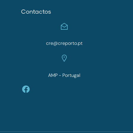
Contactos
cre@creporto.pt
AMP - Portugal